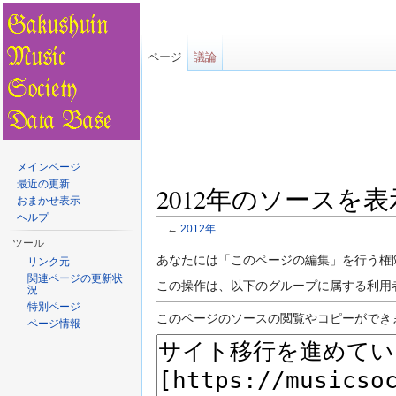
ページ
議論
メインページ
最近の更新
2012年のソースを表
おまかせ表示
ヘルプ
←
2012年
移動先:
案内
、
検索
ツール
あなたには「このページの編集」を行う権
リンク元
関連ページの更新状
この操作は、以下のグループに属する利用
況
特別ページ
このページのソースの閲覧やコピーができ
ページ情報